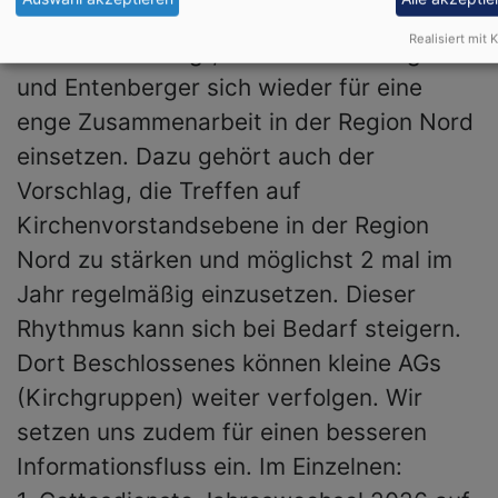
Leinburg und Entenberg
Realisiert mit K
Es wird bekräftigt, dass die Leinburger
und Entenberger sich wieder für eine
enge Zusammenarbeit in der Region Nord
einsetzen. Dazu gehört auch der
Vorschlag, die Treffen auf
Kirchenvorstandsebene in der Region
Nord zu stärken und möglichst 2 mal im
Jahr regelmäßig einzusetzen. Dieser
Rhythmus kann sich bei Bedarf steigern.
Dort Beschlossenes können kleine AGs
(Kirchgruppen) weiter verfolgen. Wir
setzen uns zudem für einen besseren
Informationsfluss ein. Im Einzelnen: