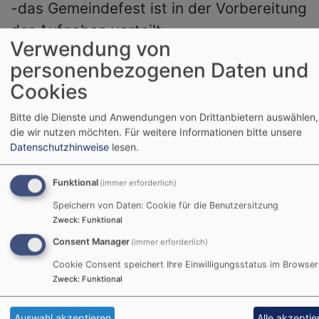
-das Gemeindefest ist in der Vorbereitung
der Aufgaben verteilt
Verwendung von
personenbezogenen Daten und
Cookies
Bitte die Dienste und Anwendungen von Drittanbietern auswählen,
die wir nutzen möchten.
Für weitere Informationen bitte unsere
Datenschutzhinweise
lesen.
Funktional
(immer erforderlich)
Speichern von Daten: Cookie für die Benutzersitzung
Zweck
:
Funktional
Consent Manager
(immer erforderlich)
Mai 2026 keine Sitzungen
, da
Cookie Consent speichert Ihre Einwilligungsstatus im Browser
Ausschüsse und Sondersitzungen
Zweck
:
Funktional
April 2026 Gemeinsame KV - Sitzung
Auswahl akzeptieren
Alle akzeptie