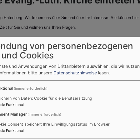
ie Evang.-Luth. Kirche eintreten 
g-Entenberg. Wir freuen uns über Sie und über Ihr Interesse. Sie können hier 
eit für Sie und widmen uns Ihren Fragen.
s haben, können Sie gerne auf uns persönlich zukommen
ndung von personenbezogenen
 und Cookies
vangelisch.de
&
www.ekd.de
enste und Anwendungen von Drittanbietern auswählen, die wir nutze
reten, ist einfach. Wir unterstützen Sie gerne. Kommen Sie auf uns zu
Pfarr
Informationen bitte unsere
Datenschutzhinweise
lesen.
oachim.klenk@elkb.de
/0171-3331211
ktional
(immer erforderlich)
e in Nürnberg in die ev.-luth. Kirche eintreten:
Bürgst.1-3, tel 0911-2141516.
ichern von Daten: Cookie für die Benutzersitzung
ck
:
Funktional
.html
" der Evangelischen Kirche Deutschland erhalten Sie vielfältige Inform
sent Manager
(immer erforderlich)
kie Consent speichert Ihre Einwilligungsstatus im Browser
ck
:
Funktional