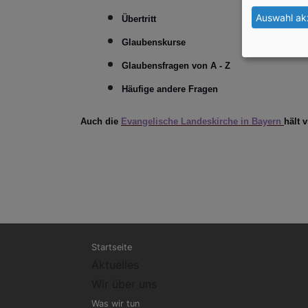
Auswahl ak
Übertritt
Glaubenskurse
Glaubensfragen von A - Z
Häufige andere Fragen
Auch die
Evangelische Landeskirche in Bayern
hält 
Hauptnavigation
Startseite
Aktuelles
Wir über uns
Was wir tun