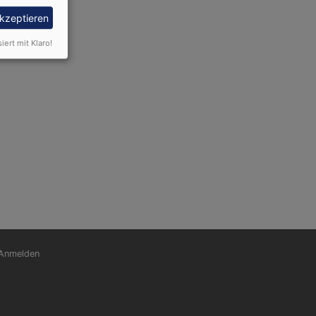
akzeptieren
siert mit Klaro!
nutzermenü
Anmelden