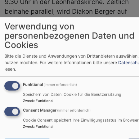
9.30 Uhr in der Leonhardskirche. Zeitlich
beinahe parallel, wird Diakon Berger auf
de Entenberger Kirchweihfest in einem
Verwendung von
Gottesdienst Neues wagen.
personenbezogenen Daten und
Cookies
Weiterlesen
ü
Bitte die Dienste und Anwendungen von Drittanbietern auswählen, 
N
nutzen möchten.
Für weitere Informationen bitte unsere
Datenschu
w
lesen.
Seitennummerierung
-
Aktuelle
1
Seite
2
Seite
3
Seite
4
Seite
5
Seite
6
Seite
7
Seite
8
Seite
9
Näch
Weit
…
Seite
Seit
>
Funktional
G
(immer erforderlich)
a
Speichern von Daten: Cookie für die Benutzersitzung
Zweck
:
Funktional
Unsere nächsten Termine
S
Consent Manager
(immer erforderlich)
Cookie Consent speichert Ihre Einwilligungsstatus im Browser
Zweck
:
Funktional