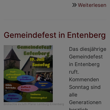
Weiterlesen
ü
S
e
f
Gemeindefest in Entenberg
v
C
Das diesjährige
Gemeindefest
in Entenberg
ruft.
Kommenden
Sonntag sind
alle
Generationen
Bildrechte
ev.luth.Pfarrei Leinburg-Entenberg
herzlich