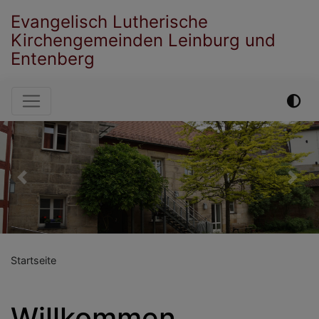
Direkt
Evangelisch Lutherische
zum
Kirchengemeinden Leinburg und
Inhalt
Entenberg
Hauptnavigation
Previous
Ne
Startseite
Willkommen