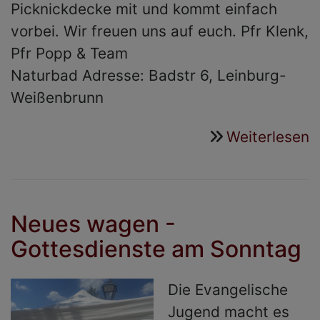
Picknickdecke mit und kommt einfach
vorbei. Wir freuen uns auf euch. Pfr Klenk,
Pfr Popp & Team
Naturbad Adresse: Badstr 6, Leinburg-
Weißenbrunn
Weiterlesen
ü
T
2
i
Neues wagen -
W
Gottesdienste am Sonntag
Die Evangelische
Jugend macht es