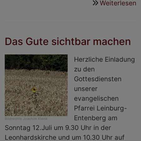
Weiterlesen
ü
G
i
E
Das Gute sichtbar machen
Herzliche Einladung
zu den
Gottesdiensten
unserer
evangelischen
Pfarrei Leinburg-
Entenberg am
Bildrechte
Joachim Klenk
Sonntag 12.Juli um 9.30 Uhr in der
Leonhardskirche und um 10.30 Uhr auf