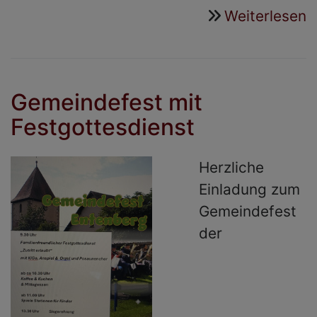
Weiterlesen
ü
E
K
-
Gemeindefest mit
S
Festgottesdienst
"
g
Herzliche
Einladung zum
Gemeindefest
der