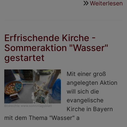
Weiterlesen
ü
G
d
T
Erfrischende Kirche -
n
Sommeraktion "Wasser"
A
gestartet
i
B
Mit einer groß
angelegten Aktion
will sich die
evangelische
Bildrechte
www.sonnntagsblatt
Kirche in Bayern
mit dem Thema "Wasser" a