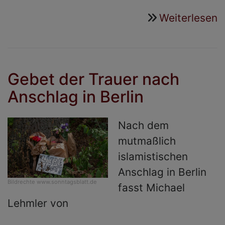
Weiterlesen
ü
S
s
Gebet der Trauer nach
Anschlag in Berlin
Nach dem
mutmaßlich
islamistischen
Anschlag in Berlin
Bildrechte
www.sonntagsblatt.de
fasst Michael
Lehmler von