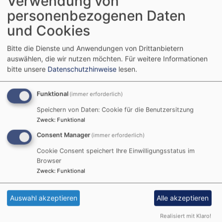
Verwendung von
personenbezogenen Daten
Advent. Um 9.30 Uhr in der
und Cookies
Leonhardskirche in Leinburg
mit Dekan i.R. Dr.Wolfgang
Bitte die Dienste und Anwendungen von Drittanbietern
auswählen, die wir nutzen möchten.
Für weitere Informationen
Bub, einem Leinburger
bitte unsere
Datenschutzhinweise
lesen.
Eigengewächs.
Parallel sind die Kinder zum Kindergottesdienst willkommen.
Funktional
(immer erforderlich)
In Entenberg wird um 9.30 Uhr ein Vespergottesdienst im
Speichern von Daten: Cookie für die Benutzersitzung
Gemeindehaus gefeiert und um 11.00 Uhr in Leinburg getauft.
Zweck
:
Funktional
Consent Manager
Der 2.Adventssonntag führt uns immer näher hin zu Bethlehem
(immer erforderlich)
mit dem – wie wir heute sagen - Weihnachtsgeschehen. Übersetzt
Cookie Consent speichert Ihre Einwilligungsstatus im
Browser
bedeutet Bethlehem „Brothaus“. Ein Ort der Nahrung für die
Zweck
:
Funktional
Seele. Ein Ort des Glaubens an Rettung und Frieden, an
Menschlichkeit und die Erfahrung der Liebe Gottes. Ein
Auswahl akzeptieren
Alle akzeptieren
Geschehen, das die Welt veränderte.
Realisiert mit Klaro!