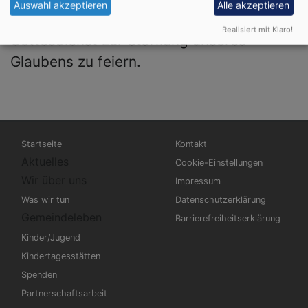
Auswahl akzeptieren
Alle akzeptieren
uns, gemeinsam mit euch/Ihnen
Realisiert mit Klaro!
Gottesdienst zur Stärkung unseres
Glaubens zu feiern.
Hauptnavigation
Fußbereichsmenü
Startseite
Kontakt
Aktuelles
Cookie-Einstellungen
Wir über uns
Impressum
Was wir tun
Datenschutzerklärung
Gemeindeleben
Barrierefreiheitserklärung
Kinder/Jugend
Kindertagesstätten
Spenden
Partnerschaftsarbeit