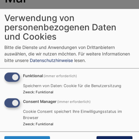
Verwendung von
Herzlich
personenbezogenen Daten
willkommen
und Cookies
zu unseren
Bitte die Dienste und Anwendungen von Drittanbietern
auswählen, die wir nutzen möchten.
Für weitere Informationen
bitte unsere
Datenschutzhinweise
lesen.
Bildrechte
Kirchengemeinde Leinburg-Entenberg
Gottesdiensten am kommenden Sonntag
Funktional
(immer erforderlich)
"Kantate" (3. Mai). Um 9.30 Uhr in
Speichern von Daten: Cookie für die Benutzersitzung
Leinburg ein Abendmahlsgottesdienst mit
Zweck
:
Funktional
Pfarrer Joachim Klenk & Team zu Lk
Consent Manager
(immer erforderlich)
19,37-40 "Gegenmodell Gottes Liebe".
Cookie Consent speichert Ihre Einwilligungsstatus im
Und um 11.00 Uhr in Entenberg mit Diakon
Browser
Zweck
:
Funktional
Reinhard Oefner & Team zu Mk 3,1-6
"Menschen in die Mitte holen". Wir freuen