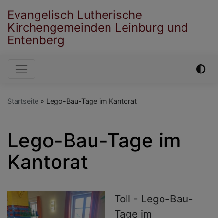
Direkt
Evangelisch Lutherische
zum
Kirchengemeinden Leinburg und
Inhalt
Entenberg
Hauptnavigation
Startseite
Lego-Bau-Tage im Kantorat
Lego-Bau-Tage im
Kantorat
Toll - Lego-Bau-
Tage im