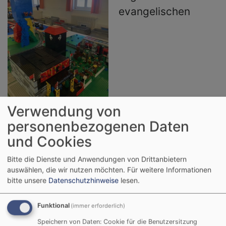
evangelischen
Verwendung von
Bildrechte
Lego-Bau-Tage 2025
Gemeindehaus/Kantorat in Leinburg. Ein
personenbezogenen Daten
Angebot für 20 Kinder, um der eigenen
und Cookies
Phantasie freien Raum zu geben und
Bitte die Dienste und Anwendungen von Drittanbietern
Miteinander ein tollen Bauwerk zu
auswählen, die wir nutzen möchten.
Für weitere Informationen
bitte unsere
Datenschutzhinweise
lesen.
schaffen: Gemeinsam einen Turm bauen,
gemeinsam planen, gemeinsam Bauteile
Funktional
(immer erforderlich)
besprechen und gemeinsam umsetzen.
Speichern von Daten: Cookie für die Benutzersitzung