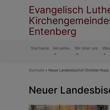
Direkt
Evangelisch Luth
zum
Inhalt
Kirchengemeinde
Entenberg
Startseite
Aktuelles
Wir über uns
Was
Hauptnavigation
Startseite
Neuer Landesbischof Christian Kopp
Neuer Landesbisc