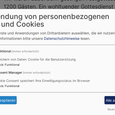
1200 Gästen. Ein wohltuender Gottesdienst 
wurden mit Johannes Bedford-Strohm im se
ndung von personenbezogenen
Landesbischof verabschiedet und der neue 
 und Cookies
eingesegnet. Wohltuend auch deshalb, da n
enste und Anwendungen von Drittanbietern auswählen, die wir nutze
Akzente diesen Gottesdienst mit vielen Gäs
Informationen bitte unsere
Datenschutzhinweise
lesen.
Gesellschaft und klaren Worten auszeichne
ktional
(immer erforderlich)
Dabei waren die Ratsvorsitzende Annette K
ichern von Daten: Cookie für die Benutzersitzung
Eckart, Ministerpräsident Söder, Mitglieder
ck
:
Funktional
artnerkirche, Politiker:innen und die Lorenzer
sent Manager
(immer erforderlich)
wir in der evangelischen Landeskirche zu bie
kie Consent speichert Ihre Einwilligungsstatus im Browser
er Weltchor der Windsbacher und profession
ck
:
Funktional
annes Bedford-Strohm sprach von großer Dan
zeptieren
Alle 
orte zur Welt- und Kirchensituation, zugleich
en. Seine Predigt ist unter
www.sonntagsbla
Reali