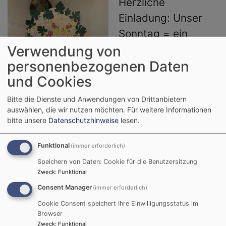
Herzliche
Einladung: Unser
Sonntag = ein
Verwendung von
Festtag. In
personenbezogenen Daten
Entenberg starten
und Cookies
wir um 9.30 Uhr mit
den Kindern vom
Bitte die Dienste und Anwendungen von Drittanbietern
auswählen, die wir nutzen möchten.
Für weitere Informationen
KiGo in einen
bitte unsere
Datenschutzhinweise
lesen.
Gottesdienst, in
Bildrechte
Pfr Joachim Klenk
dem u.a. von
Funktional
(immer erforderlich)
Diasporagemeinden in Rumänien berichtet
Speichern von Daten: Cookie für die Benutzersitzung
wird. Zeitgleich treffen sich in Leinburg
Zweck
:
Funktional
Consent Manager
die Kinder des Kindergottesdienstes von
(immer erforderlich)
Leinburg. Am späten Vormittag um 11.00
Cookie Consent speichert Ihre Einwilligungsstatus im
Browser
Uhr gehts dann in Leinburg weiter mit
Zweck
:
Funktional