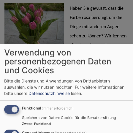
Haben Sie gewusst, dass die
Farbe rosa beruhigt um die
Dinge mit anderen Augen
sehen zu können? Wir kennen
alle den schmunzelnden
Verwendung von
Hinweis „Siehs mal durch die
personenbezogenen Daten
rosa Brille“. So ist es auch in
und Cookies
der Passionszeit an einem
Bitte die Dienste und Anwendungen von Drittanbietern
Sonntag, dem Sonntag Lätare!
auswählen, die wir nutzen möchten.
Für weitere Informationen
Wir Christen sollen den Blick
bitte unsere
Datenschutzhinweise
lesen.
zu Ostern bereits jetzt in der
Funktional
(immer erforderlich)
Passionszeit wagen. So als ob wir das Weiß von Ostern schon
Speichern von Daten: Cookie für die Benutzersitzung
probehalber auf das Lila der Passionszeit legen und so durch die
Zweck
:
Funktional
rosa Perspektive vor-österliches Wahrnehmen lernen. Neues
Consent Manager
(immer erforderlich)